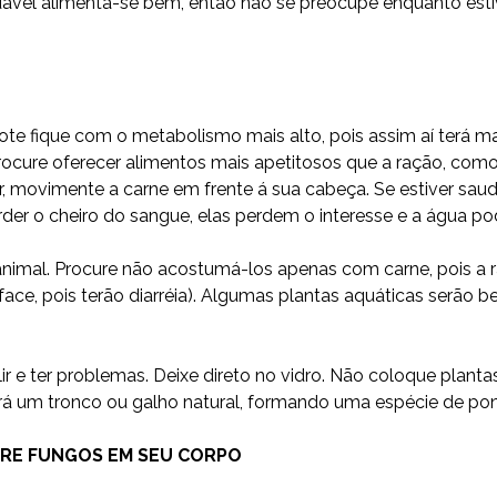
udável alimenta-se bem, então não se preocupe enquanto es
te fique com o metabolismo mais alto, pois assim aí terá mai
cure oferecer alimentos mais apetitosos que a ração, como:
movimente a carne em frente á sua cabeça. Se estiver saudá
r o cheiro do sangue, elas perdem o interesse e a água pode
nimal. Procure não acostumá-los apenas com carne, pois a r
lface, pois terão diarréia). Algumas plantas aquáticas serã
 e ter problemas. Deixe direto no vidro. Não coloque plantas
á um tronco ou galho natural, formando uma espécie de pont
URE FUNGOS EM SEU CORPO