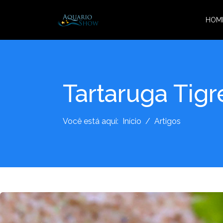
HOM
Tartaruga Tigr
Você está aqui:
Início
Artigos