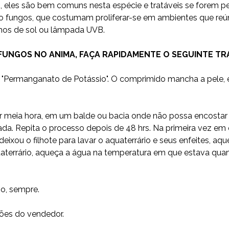
os, eles são bem comuns nesta espécie e tratáveis se forem 
ngos, que costumam proliferar-se em ambientes que reúnem 3
hos de sol ou lâmpada UVB.
FUNGOS NO ANIMA, FAÇA RAPIDAMENTE O SEGUINTE T
"Permanganato de Potássio". O comprimido mancha a pele, e
 por meia hora, em um balde ou bacia onde não possa encostar
a. Repita o processo depois de 48 hrs. Na primeira vez em 
eixou o filhote para lavar o aquaterrário e seus enfeites, aque
errário, aqueça a água na temperatura em que estava quand
o, sempre.
ções do vendedor.