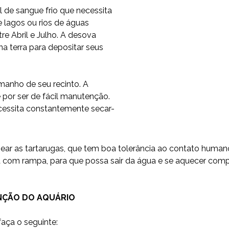
l de sangue frio que necessita
e lagos ou rios de águas
e Abril e Julho. A desova
a terra para depositar seus
anho de seu recinto. A
e por ser de fácil manutenção.
cessita constantemente secar-
ear as tartarugas, que tem boa tolerância ao contato human
om rampa, para que possa sair da água e se aquecer comple
ENÇÃO DO AQUÁRIO
aça o seguinte: