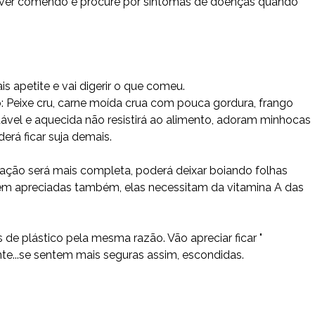
tiver comendo e procure por sintomas de doenças quando
s apetite e vai digerir o que comeu.
 Peixe cru, carne moída crua com pouca gordura, frango
vel e aquecida não resistirá ao alimento, adoram minhocas
rá ficar suja demais.
ação será mais completa, poderá deixar boiando folhas
o bem apreciadas também, elas necessitam da vitamina A das
 de plástico pela mesma razão. Vão apreciar ficar "
e...se sentem mais seguras assim, escondidas.