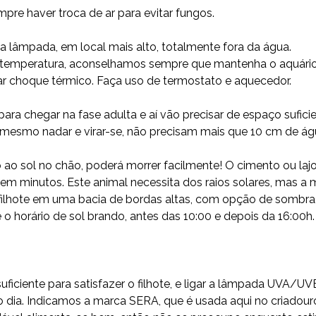
pre haver troca de ar para evitar fungos.
a lâmpada, em local mais alto, totalmente fora da água.
de temperatura, aconselhamos sempre que mantenha o aquário
ar choque térmico. Faça uso de termostato e aquecedor.
ra chegar na fase adulta e aí vão precisar de espaço suficie
smo nadar e virar-se, não precisam mais que 10 cm de água
lo ao sol no chão, poderá morrer facilmente! O cimento ou laj
em minutos. Este animal necessita dos raios solares, mas a
o filhote em uma bacia de bordas altas, com opção de sombr
o horário de sol brando, antes das 10:00 e depois da 16:00h.
ente para satisfazer o filhote, e ligar a lâmpada UVA/UVB 1
dia. Indicamos a marca SERA, que é usada aqui no criadouro