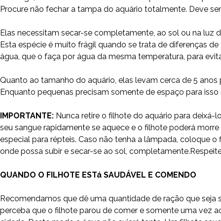
Procure não fechar a tampa do aquário totalmente. Deve sem
Elas necessitam secar-se completamente, ao sol ou na luz d
Esta espécie é muito frágil quando se trata de diferenças 
água, que o faça por água da mesma temperatura, para evit
Quanto ao tamanho do aquário, elas levam cerca de 5 anos pa
Enquanto pequenas precisam somente de espaço para isso me
IMPORTANTE:
Nunca retire o filhote do aquário para deixá-
seu sangue rapidamente se aquece e o filhote poderá morre 
especial para répteis. Caso não tenha a lâmpada, coloque 
onde possa subir e secar-se ao sol, completamente.Respeite 
QUANDO O FILHOTE ESTá SAUDÁVEL E COMENDO
Recomendamos que dê uma quantidade de ração que seja sufici
perceba que o filhote parou de comer e somente uma vez ao 