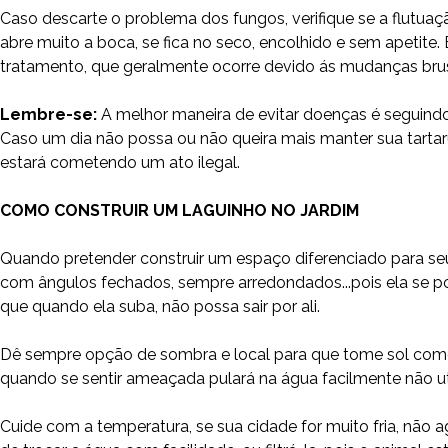
Caso descarte o problema dos fungos, verifique se a flutuaç
abre muito a boca, se fica no seco, encolhido e sem apetite. 
tratamento, que geralmente ocorre devido ás mudanças bru
Lembre-se:
A melhor maneira de evitar doenças é seguindo
Caso um dia não possa ou não queira mais manter sua tarta
estará cometendo um ato ilegal.
COMO CONSTRUIR UM LAGUINHO NO JARDIM
Quando pretender construir um espaço diferenciado para seu 
com ângulos fechados, sempre arredondados...pois ela se p
que quando ela suba, não possa sair por ali.
Dê sempre opção de sombra e local para que tome sol como s
quando se sentir ameaçada pulará na água facilmente não uti
Cuide com a temperatura, se sua cidade for muito fria, não 