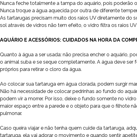
Nunca feche totalmente a tampa do aquário, pois poderão o
Nunca troque a água aquecida por outra de diferente tempera
As tartarugas precisam muito dos raios UV diretamente do sol
sol através de vidros não tem efeito, o vidro filtra os raios U
AQUÁRIO E ACESSÓRIOS: CUIDADOS NA HORA DA COM
Quanto à água a ser usada: não precisa encher o aquário, po
o animal suba e se seque completamente. A água deve ser fe
próprios para retirar o cloro da água.
Ao colocar sua tartaruga em água clorada, podem surgir manc
Não há necessidade de colocar pedrinhas ao fundo do aquário,
podem vir a morrer. Por isso, deixe o fundo somente no vidr
maior espaço entre a parede e o objeto para que o filhote n
pulmonar.
Caso queira viajar e não tenha quem cuide da tartaruga, a
tartaruga, ela vai adorar o movimento e quando sentir apetite