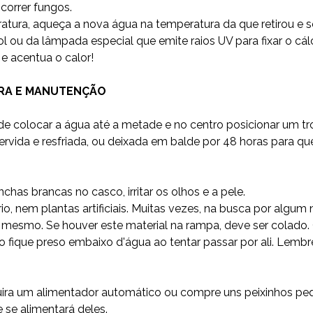
correr fungos.
tura, aqueça a nova água na temperatura da que retirou e só
 ou da lâmpada especial que emite raios UV para fixar o cálc
V e acentua o calor!
PRA E MANUTENÇÃO
de colocar a água até a metade e no centro posicionar um tr
rvida e resfriada, ou deixada em balde por 48 horas para q
has brancas no casco, irritar os olhos e a pele.
 nem plantas artificiais. Muitas vezes, na busca por algum n
o mesmo. Se houver este material na rampa, deve ser colado. 
ão fique preso embaixo d'água ao tentar passar por ali. Lemb
dquira um alimentador automático ou compre uns peixinhos 
 se alimentará deles.