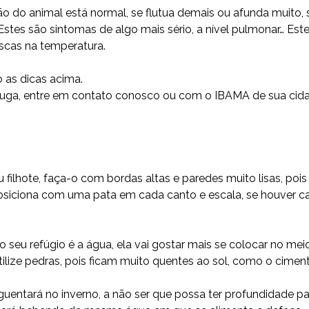
ão do animal está normal, se flutua demais ou afunda muito,
Estes são sintomas de algo mais sério, a nível pulmonar… Este 
scas na temperatura.
 as dicas acima.
ruga, entre em contato conosco ou com o IBAMA de sua cida
filhote, faça-o com bordas altas e paredes muito lisas, pois
osiciona com uma pata em cada canto e escala, se houver ca
eu refúgio é a água, ela vai gostar mais se colocar no meio
lize pedras, pois ficam muito quentes ao sol, como o ciment
aguentará no inverno, a não ser que possa ter profundidade 