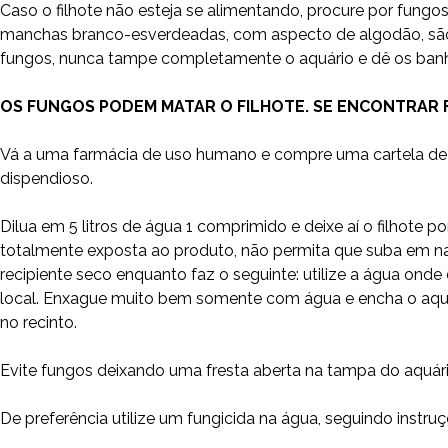
Caso o filhote não esteja se alimentando, procure por fung
manchas branco-esverdeadas, com aspecto de algodão, são fu
fungos, nunca tampe completamente o aquário e dê os ban
OS FUNGOS PODEM MATAR O FILHOTE. SE ENCONTRAR 
Vá a uma farmácia de uso humano e compre uma cartela de 
dispendioso.
Dilua em 5 litros de água 1 comprimido e deixe aí o filhote
totalmente exposta ao produto, não permita que suba em nad
recipiente seco enquanto faz o seguinte: utilize a água onde d
local. Enxague muito bem somente com água e encha o aquat
no recinto.
Evite fungos deixando uma fresta aberta na tampa do aquári
De preferência utilize um fungicida na água, seguindo instru