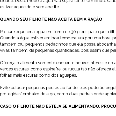
cidade. Deste modo a água não sujará tanto. Um filhote sa
estiver aquecido e sem apetite.
QUANDO SEU FILHOTE NãO ACEITA BEM A RAÇÃO
Procure aquecer a água em torno de 30 graus para que o filho
Quando a água estiver em boa temperatura por uma hora, pro
também cru, pequenos pedacinhos que ela possa abocanhar, 
vivas também, dê pequenas quantidades, pois assim que perde
Ofereça o alimento somente enquanto houver interesse do a
verdes escuras, como espinafre, ou rúcula (só não ofereça a
folhas mais escuras como dos aguapés.
Evite colocar pequenas pedras ao fundo, elas poderão engolir
protegidas" embaixo de algo, como duas pedras onde apoiar
CASO O FILHOTE NãO ESTEJA SE ALIMENTANDO, PROC