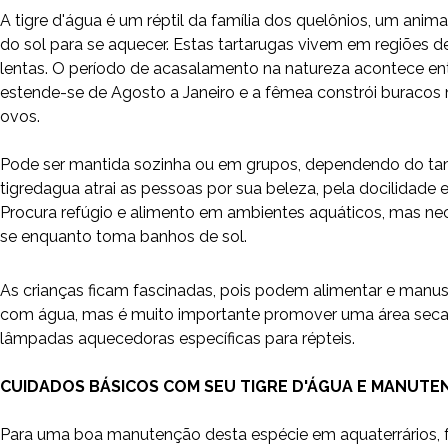
A tigre d'água é um réptil da família dos quelônios, um anima
do sol para se aquecer. Estas tartarugas vivem em regiões d
lentas. O período de acasalamento na natureza acontece entr
estende-se de Agosto a Janeiro e a fêmea constrói buracos n
ovos.
Pode ser mantida sozinha ou em grupos, dependendo do tam
tigredagua atrai as pessoas por sua beleza, pela docilidade 
Procura refúgio e alimento em ambientes aquáticos, mas ne
se enquanto toma banhos de sol.
As crianças ficam fascinadas, pois podem alimentar e manus
com água, mas é muito importante promover uma área seca c
lâmpadas aquecedoras específicas para répteis.
CUIDADOS BÁSICOS COM SEU TIGRE D'ÁGUA E MANUT
Para uma boa manutenção desta espécie em aquaterrários, f